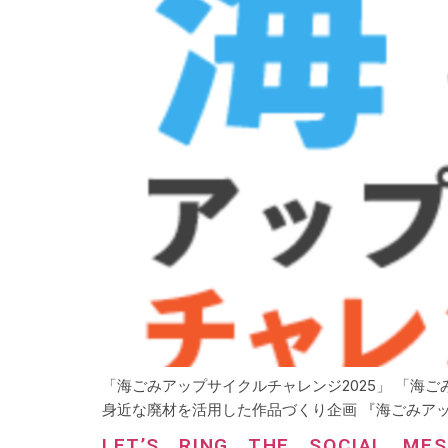
「海ごみアップサイクルチャレンジ2025」 「
身近な廃材を活用した作品づくり企画 『海ごみアップ
LET’S RING THE SOCIAL MES